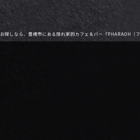
お探しなら、豊橋市にある隠れ家的カフェ＆バー『PHARAOH（