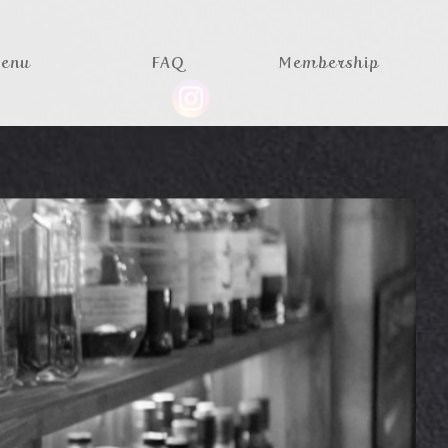
enu
FAQ
Membership