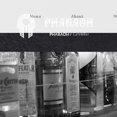
News
About
M